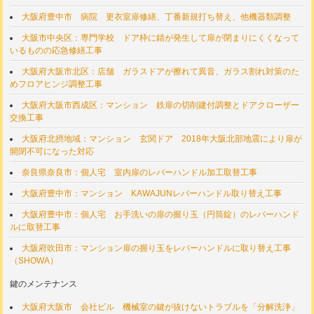
大阪府豊中市 病院 更衣室扉修繕、丁番新規打ち替え、他機器類調整
大阪市中央区：専門学校 ドア枠に錆が発生して扉が閉まりにくくなって
いるものの応急修繕工事
大阪府大阪市北区：店舗 ガラスドアが擦れて異音、ガラス割れ対策のた
めフロアヒンジ調整工事
大阪府大阪市西成区：マンション 鉄扉の切削建付調整とドアクローザー
交換工事
大阪府北摂地域：マンション 玄関ドア 2018年大阪北部地震により扉が
開閉不可になった対応
奈良県奈良市：個人宅 室内扉のレバーハンドル加工取替工事
大阪府豊中市：マンション KAWAJUNレバーハンドル取り替え工事
大阪府豊中市：個人宅 お手洗いの扉の握り玉（円筒錠）のレバーハンド
ルに取替工事
大阪府吹田市：マンション扉の握り玉をレバーハンドルに取り替え工事
（SHOWA）
鍵のメンテナンス
大阪府大阪市 会社ビル 機械室の鍵が抜けないトラブルを「分解洗浄」