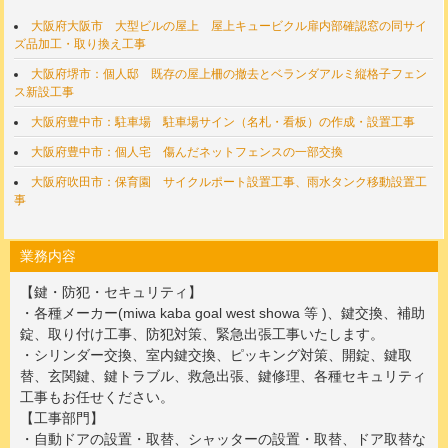
大阪府大阪市 大型ビルの屋上 屋上キュービクル扉内部確認窓の同サイ
ズ品加工・取り換え工事
大阪府堺市：個人邸 既存の屋上柵の撤去とベランダアルミ縦格子フェン
ス新設工事
大阪府豊中市：駐車場 駐車場サイン（名札・看板）の作成・設置工事
大阪府豊中市：個人宅 傷んだネットフェンスの一部交換
大阪府吹田市：保育園 サイクルポート設置工事、雨水タンク移動設置工
事
業務内容
【鍵・防犯・セキュリティ】
・各種メーカー(miwa kaba goal west showa 等 )、鍵交換、補助
錠、取り付け工事、防犯対策、緊急出張工事いたします。
・シリンダー交換、室内鍵交換、ピッキング対策、開錠、鍵取
替、玄関鍵、鍵トラブル、救急出張、鍵修理、各種セキュリティ
工事もお任せください。
【工事部門】
・自動ドアの設置・取替、シャッターの設置・取替、ドア取替な