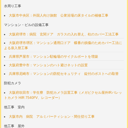
水周り工事
大阪市中央区：外国人向け旅館 公衆浴場の床タイルの補修工事
マンション・ビルの設備工事
大阪府堺市：病院 玄関ドア ガラスの入れ替え、柱のカバー工法工事
大阪府堺市堺区：マンション通用口ドア 蝶番の損傷のためカバー工法に
よる扉入替工事
兵庫県芦屋市：マンション駐輪場のサイクルポートを増築
大阪府豊中市：マンションのハト避けネットの設置
兵庫県尼崎市：マンションの防犯セキュリティ 錠付のポストへの取替
防犯カメラ
大阪府吹田市：学生寮 防犯カメラ設置工事（メガピクセル屋外IRバレッ
トカメラ HIR 7540FV、レコーダー）
他工事 室内
大阪市内 病院 アルミパーティション・間仕切り工事
他工事 屋外