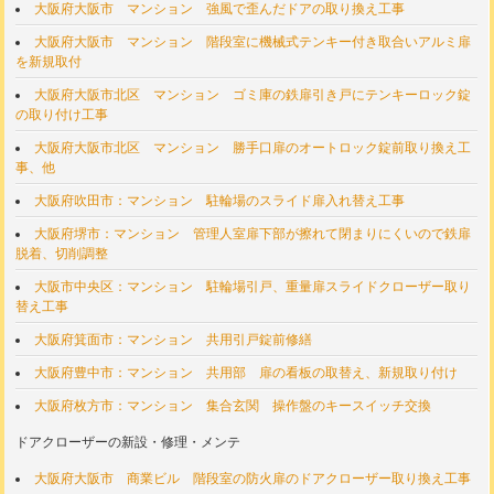
大阪府大阪市 マンション 強風で歪んだドアの取り換え工事
大阪府大阪市 マンション 階段室に機械式テンキー付き取合いアルミ扉
を新規取付
大阪府大阪市北区 マンション ゴミ庫の鉄扉引き戸にテンキーロック錠
の取り付け工事
大阪府大阪市北区 マンション 勝手口扉のオートロック錠前取り換え工
事、他
大阪府吹田市：マンション 駐輪場のスライド扉入れ替え工事
大阪府堺市：マンション 管理人室扉下部が擦れて閉まりにくいので鉄扉
脱着、切削調整
大阪市中央区：マンション 駐輪場引戸、重量扉スライドクローザー取り
替え工事
大阪府箕面市：マンション 共用引戸錠前修繕
大阪府豊中市：マンション 共用部 扉の看板の取替え、新規取り付け
大阪府枚方市：マンション 集合玄関 操作盤のキースイッチ交換
ドアクローザーの新設・修理・メンテ
大阪府大阪市 商業ビル 階段室の防火扉のドアクローザー取り換え工事