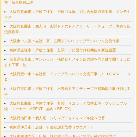
前 新規取付工事
大阪府箕面市：戸建て住宅 戸建引違扉 召し合せ錠取替工事、メンテナ
ンス
大阪府箕面市：個人宅 玄関ドアのドアクローザー・チューブラ本締り錠
交換作業
大阪市中央区：会社 寮 玄関ドアのインテグラルロック交換作業
兵庫県宝塚市：戸建て住宅 玄関ドアに面付け補助錠を新規設置
奈良県奈良市：マンション 補助錠とメイン錠の鍵を同じ鍵で開くように
する工事、他
大阪府豊中市：会社寮 インテグラルロック交換工事（ＳＨＯＷＡ ＩＳ
Ｄ）
大阪府守口市：戸建て住宅 木製框ドアにチューブラ補助錠の取り付け工
事
大阪府箕面市：戸建て住宅 玄関 サムラッチ取替工事（プッシュプル
錠 メーカー：AGENT 品名：RELOX）
大阪府池田市：個人宅 シリンダーをディンプル錠へ取替
兵庫県伊丹市：店舗 引違錠加工取替（ウエスト）
大阪市東住吉区：店舗 既存鍵と同一キーにて開く補助錠の取付