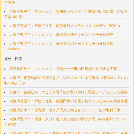
で解決
大阪府豊中市 マンション 共用部シリンダー分解洗浄応急処置（自転車
置き場の扉）
大阪府茨木市：戸建て住宅 錠前分解メンテナンス（KABA、GOAL）
大阪府豊中市：マンション 集合玄関機のキースイッチ分解洗浄
大阪府豊中市：マンション 集合玄関のキースイッチの分解清掃
（MIWA）
屋外 門扉
兵庫県伊丹市 マンション 玄関ポーチ柵の門扉錠の取り換え工事
大阪府：教育施設の門扉開き戸に設置されている電磁錠（電磁ロック）の
取り換え工事
京都市：会社ビル エピック電子錠の取り付けと既設フロアヒンジの調整
大阪府箕面市：戸建て住宅 鉄製門扉の丁番が切れているものを溶接修理
大阪府茨木市：保育園 引き戸門扉に高セキュリティー錠の取付工事
大阪府豊中市：店舗 入口引違い扉と錠前の動きが悪い物を解決(ウエスト
引違錠)
大阪府吹田市：マンション共用部ドアのシリンダー交換・蝶番おこしを使