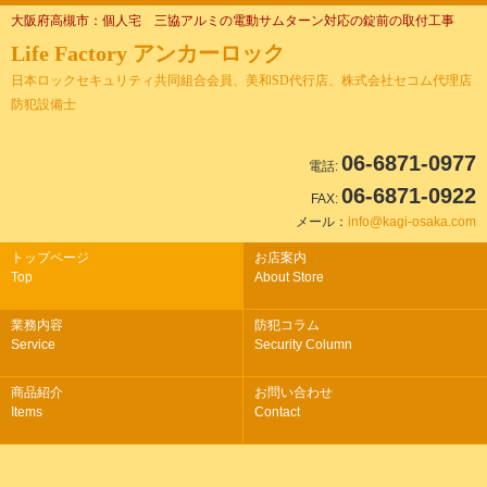
大阪府高槻市：個人宅 三協アルミの電動サムターン対応の錠前の取付工事
Life Factory アンカーロック
日本ロックセキュリティ共同組合会員、美和SD代行店、株式会社セコム代理店
防犯設備士
06-6871-0977
電話:
06-6871-0922
FAX:
メール：
info@kagi-osaka.com
トップページ
お店案内
Top
About Store
業務内容
防犯コラム
Service
Security Column
商品紹介
お問い合わせ
Items
Contact