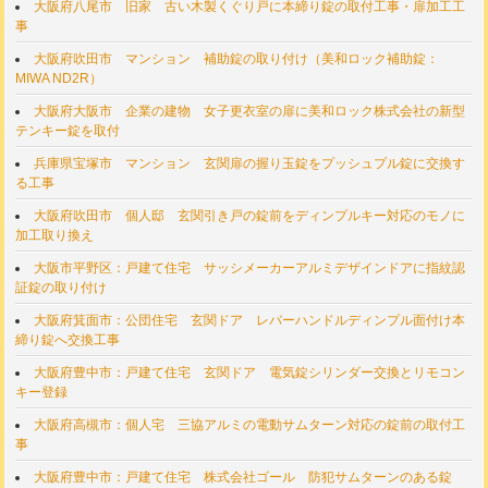
大阪府八尾市 旧家 古い木製くぐり戸に本締り錠の取付工事・扉加工工
事
大阪府吹田市 マンション 補助錠の取り付け（美和ロック補助錠：
MIWA ND2R）
大阪府大阪市 企業の建物 女子更衣室の扉に美和ロック株式会社の新型
テンキー錠を取付
兵庫県宝塚市 マンション 玄関扉の握り玉錠をプッシュプル錠に交換す
る工事
大阪府吹田市 個人邸 玄関引き戸の錠前をディンプルキー対応のモノに
加工取り換え
大阪市平野区：戸建て住宅 サッシメーカーアルミデザインドアに指紋認
証錠の取り付け
大阪府箕面市：公団住宅 玄関ドア レバーハンドルディンプル面付け本
締り錠へ交換工事
大阪府豊中市：戸建て住宅 玄関ドア 電気錠シリンダー交換とリモコン
キー登録
大阪府高槻市：個人宅 三協アルミの電動サムターン対応の錠前の取付工
事
大阪府豊中市：戸建て住宅 株式会社ゴール 防犯サムターンのある錠