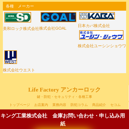
各種 メーカー
日本カバ株式会社
株式会社GOAL
美和ロック株式会社
株式会社ユーシンショウワ
株式会社ウエスト
Life Factory アンカーロック
鍵・防犯・セキュリティ・各種工事
トップページ
お店案内
業務内容
防犯コラム
商品紹介
セコム
お問い合わせ
リンク
サイトマップ
特定商取引法に基づく表示
キング工業株式会社 金庫
お問い合わせ・申し込み用
弊社の個人情報保護に関する考え方について
紙
Copyright(c) 2006-2013 LifeFactory Anchor lock. All Rights Reserved.