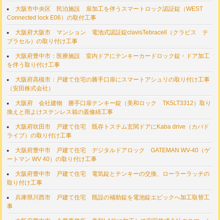
大阪市中央区 民泊施設 扉加工を伴うスマートロック認証錠（WEST
Connected lock E06）の取付工事
大阪府大阪市 マンション 電池式認証錠clavisTebracell（クラビス テ
ブラセル）の取り付け工事
大阪府豊中市：医療施設 室内ドアにテンキーカードロック錠・ドア加工
を伴う取り付け工事
大阪府高槻市：戸建て住宅の勝手口扉にスマートアシュリの取り付け工事
（安田株式会社）
大阪府 会社建物 勝手口扉テンキー錠（美和ロック TK5LT3312）取り
換えと雨よけステンレス箱の蓋修繕工事
大阪府吹田市 戸建て住宅 既存トステム玄関ドアにKaba drive（カバド
ライブ）の取り付け工事
大阪府豊中市 戸建て住宅 デジタルドアロック GATEMAN WV-40（ゲ
ートマン WV 40）の取り付け工事
大阪府豊中市 戸建て住宅 電気錠とテンキーの交換、ローラーラッチの
取り付け工事
兵庫県川西市 戸建て住宅 既設の補助錠を電池錠エピックへ加工取替工
事