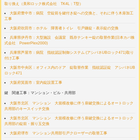
取り換え（美和ロック株式会社 TK4L：T型）
大阪府豊中市：病院 空錠前を鍵付き錠への交換と、それに伴う木扉加工
工事
大阪府吹田市：ホテル 障害者トイレ 引戸鎌錠・表示錠の交換
兵庫県伊丹市：大型施設 会議室 既存テンキー錠の取替作業(日本カバ株
式会社 PowerPlex2000)
兵庫県芦屋市：病院 指紋認証制御システム (アシバネUBロック471)取り
付け工事
大阪市中央区：オフィス内のドア 錠取替作業 指紋認証錠 アシバネUB
ロック471
大阪府箕面市：室内錠設置工事
鍵 関連工事：マンション・ビル・共用部
大阪市北区 マンション 大規模改修に伴う扉鍵交換によるオートロック
共用部のキースイッチ交換
大阪市北区 マンション 大規模改修に伴う扉鍵交換によるオートロック
共用部の錠前・握り玉交換
大阪府堺市 マンション共用部引戸クローザーの取替工事