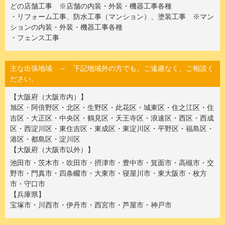
どの店舗工事 ※店舗の内装・外装・機器工事各種
・リフォーム工事、防水工事（マンション）、塗装工事 ※マン
ションの内装・外装・機器工事各種
・フェンス工事
主な出張地域 ～ 下記地域外の方でも、ご遠慮なく、ご相談く
ださい。
【大阪府（大阪市内）】
旭区・阿倍野区・北区・生野区・此花区・城東区・住之江区・住
吉区・大正区・中央区・鶴見区・天王寺区・浪速区・西区・西成
区・西淀川区・東住吉区・東成区・東淀川区・平野区・福島区・
港区・都島区・淀川区
【大阪府（大阪市以外）】
池田市・茨木市・吹田市・摂津市・豊中市・箕面市・高槻市・交
野市・門真市・四条畷市・大東市・寝屋川市・東大阪市・枚方
市・守口市
【兵庫県】
宝塚市・川西市・伊丹市・西宮市・芦屋市・神戸市