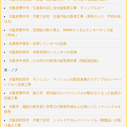
大阪府豊中市：引違扉の召し合せ錠取替工事 ディンプルキー
大阪府豊中市：戸建て住宅 引違戸錠の取替工事（美和ロック PSSL09-
1LS）
大阪府豊中市：玄関錠の取り替え MIWAランダムテンキーロック錠
（TK4L）
兵庫県芦屋市：玄関シリンダーの交換
大阪府吹田市：木製玄関のシリンダーの交換
大阪市中央区：ビル内での鉄扉の錠取替作業（指紋認証錠）
扉・ノブ
大阪府吹田市 マンション マンションの防災倉庫のドアノブをレバーハ
ンドルへ交換工事
大阪府豊中市 個人宅 室内錠のレバーハンドルが動かなくなった錠前の
交換工事
大阪市：施設の更衣室に非常口の新規作成および扉にパニックハンドルを
採用
大阪府吹田市 戸建て住宅 トイレドアのレバーハンドル（廃盤品）の取
り換え工事