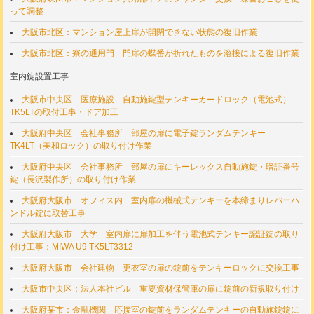
って調整
大阪市北区：マンション屋上扉が開閉できない状態の復旧作業
大阪市北区：寮の通用門 門扉の蝶番が折れたものを溶接による復旧作業
室内錠設置工事
大阪市中央区 医療施設 自動施錠型テンキーカードロック（電池式）
TK5LTの取付工事・ドア加工
大阪府中央区 会社事務所 部屋の扉に電子錠ランダムテンキー
TK4LT（美和ロック）の取り付け作業
大阪府中央区 会社事務所 部屋の扉にキーレックス自動施錠・暗証番号
錠（長沢製作所）の取り付け作業
大阪府大阪市 オフィス内 室内扉の機械式テンキーを本締まりレバーハ
ンドル錠に取替工事
大阪府大阪市 大学 室内扉に扉加工を伴う電池式テンキー認証錠の取り
付け工事：MIWA U9 TK5LT3312
大阪府大阪市 会社建物 更衣室の扉の錠前をテンキーロックに交換工事
大阪市中央区：法人本社ビル 重要資材保管庫の扉に錠前の新規取り付け
大阪府某市：金融機関 応接室の錠前をランダムテンキーの自動施錠錠に