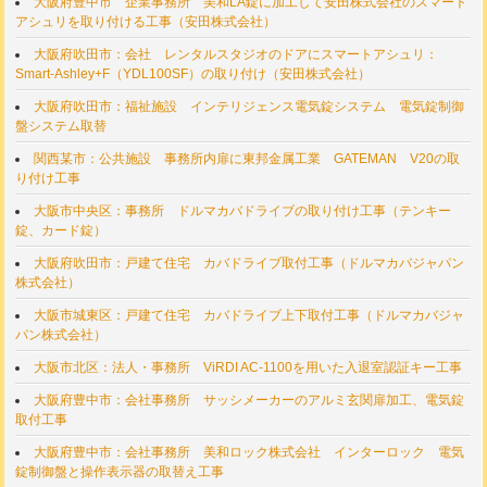
大阪府豊中市 企業事務所 美和LA錠に加工して安田株式会社のスマート
アシュリを取り付ける工事（安田株式会社）
大阪府吹田市：会社 レンタルスタジオのドアにスマートアシュリ：
Smart-Ashley+F（YDL100SF）の取り付け（安田株式会社）
大阪府吹田市：福祉施設 インテリジェンス電気錠システム 電気錠制御
盤システム取替
関西某市：公共施設 事務所内扉に東邦金属工業 GATEMAN V20の取
り付け工事
大阪市中央区：事務所 ドルマカバドライブの取り付け工事（テンキー
錠、カード錠）
大阪府吹田市：戸建て住宅 カバドライブ取付工事（ドルマカバジャパン
株式会社）
大阪市城東区：戸建て住宅 カバドライブ上下取付工事（ドルマカバジャ
パン株式会社）
大阪市北区：法人・事務所 ViRDI AC-1100を用いた入退室認証キー工事
大阪府豊中市：会社事務所 サッシメーカーのアルミ玄関扉加工、電気錠
取付工事
大阪府豊中市：会社事務所 美和ロック株式会社 インターロック 電気
錠制御盤と操作表示器の取替え工事