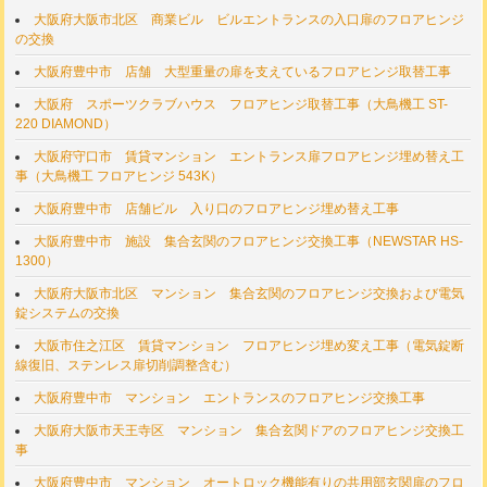
大阪府大阪市北区 商業ビル ビルエントランスの入口扉のフロアヒンジ
の交換
大阪府豊中市 店舗 大型重量の扉を支えているフロアヒンジ取替工事
大阪府 スポーツクラブハウス フロアヒンジ取替工事（大鳥機工 ST-
220 DIAMOND）
大阪府守口市 賃貸マンション エントランス扉フロアヒンジ埋め替え工
事（大鳥機工 フロアヒンジ 543K）
大阪府豊中市 店舗ビル 入り口のフロアヒンジ埋め替え工事
大阪府豊中市 施設 集合玄関のフロアヒンジ交換工事（NEWSTAR HS-
1300）
大阪府大阪市北区 マンション 集合玄関のフロアヒンジ交換および電気
錠システムの交換
大阪市住之江区 賃貸マンション フロアヒンジ埋め変え工事（電気錠断
線復旧、ステンレス扉切削調整含む）
大阪府豊中市 マンション エントランスのフロアヒンジ交換工事
大阪府大阪市天王寺区 マンション 集合玄関ドアのフロアヒンジ交換工
事
大阪府豊中市 マンション オートロック機能有りの共用部玄関扉のフロ