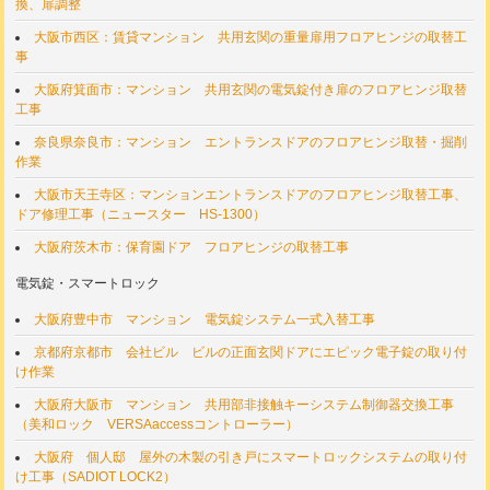
換、扉調整
大阪市西区：賃貸マンション 共用玄関の重量扉用フロアヒンジの取替工
事
大阪府箕面市：マンション 共用玄関の電気錠付き扉のフロアヒンジ取替
工事
奈良県奈良市：マンション エントランスドアのフロアヒンジ取替・掘削
作業
大阪市天王寺区：マンションエントランスドアのフロアヒンジ取替工事、
ドア修理工事（ニュースター HS-1300）
大阪府茨木市：保育園ドア フロアヒンジの取替工事
電気錠・スマートロック
大阪府豊中市 マンション 電気錠システム一式入替工事
京都府京都市 会社ビル ビルの正面玄関ドアにエピック電子錠の取り付
け作業
大阪府大阪市 マンション 共用部非接触キーシステム制御器交換工事
（美和ロック VERSAaccessコントローラー）
大阪府 個人邸 屋外の木製の引き戸にスマートロックシステムの取り付
け工事（SADIOT LOCK2）