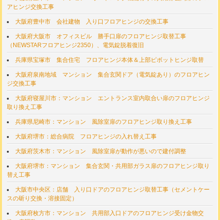
アヒンジ交換工事
大阪府豊中市 会社建物 入り口フロアヒンジの交換工事
大阪府大阪市 オフィスビル 勝手口扉のフロアヒンジ取替工事
（NEWSTARフロアヒンジ2350）、電気錠脱着復旧
兵庫県宝塚市 集合住宅 フロアヒンジ本体＆上部ピボットヒンジ取替
大阪府泉南地域 マンション 集合玄関ドア（電気錠あり）のフロアヒン
ジ交換工事
大阪府寝屋川市：マンション エントランス室内取合い扉のフロアヒンジ
取り換え工事
兵庫県尼崎市：マンション 風除室扉のフロアヒンジ取り換え工事
大阪府堺市：総合病院 フロアヒンジの入れ替え工事
大阪府茨木市：マンション 風除室扉が動作が悪いので建付調整
大阪府堺市：マンション 集合玄関・共用部ガラス扉のフロアヒンジ取り
替え工事
大阪市中央区：店舗 入り口ドアのフロアヒンジ取替工事（セメントケー
スの斫り交換・溶接固定）
大阪府枚方市：マンション 共用部入口ドアのフロアヒンジ受け金物交