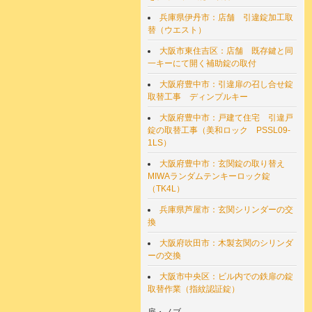
兵庫県伊丹市：店舗 引違錠加工取
替（ウエスト）
大阪市東住吉区：店舗 既存鍵と同
一キーにて開く補助錠の取付
大阪府豊中市：引違扉の召し合せ錠
取替工事 ディンプルキー
大阪府豊中市：戸建て住宅 引違戸
錠の取替工事（美和ロック PSSL09-
1LS）
大阪府豊中市：玄関錠の取り替え
MIWAランダムテンキーロック錠
（TK4L）
兵庫県芦屋市：玄関シリンダーの交
換
大阪府吹田市：木製玄関のシリンダ
ーの交換
大阪市中央区：ビル内での鉄扉の錠
取替作業（指紋認証錠）