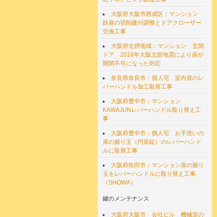
大阪府大阪市西成区：マンション
鉄扉の切削建付調整とドアクローザー
交換工事
大阪府北摂地域：マンション 玄関
ドア 2018年大阪北部地震により扉が
開閉不可になった対応
奈良県奈良市：個人宅 室内扉のレ
バーハンドル加工取替工事
大阪府豊中市：マンション
KAWAJUNレバーハンドル取り替え工
事
大阪府豊中市：個人宅 お手洗いの
扉の握り玉（円筒錠）のレバーハンド
ルに取替工事
大阪府吹田市：マンション扉の握り
玉をレバーハンドルに取り替え工事
（SHOWA）
鍵のメンテナンス
大阪府大阪市 会社ビル 機械室の