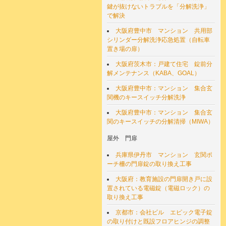
鍵が抜けないトラブルを「分解洗浄」
で解決
大阪府豊中市 マンション 共用部
シリンダー分解洗浄応急処置（自転車
置き場の扉）
大阪府茨木市：戸建て住宅 錠前分
解メンテナンス（KABA、GOAL）
大阪府豊中市：マンション 集合玄
関機のキースイッチ分解洗浄
大阪府豊中市：マンション 集合玄
関のキースイッチの分解清掃（MIWA）
屋外 門扉
兵庫県伊丹市 マンション 玄関ポ
ーチ柵の門扉錠の取り換え工事
大阪府：教育施設の門扉開き戸に設
置されている電磁錠（電磁ロック）の
取り換え工事
京都市：会社ビル エピック電子錠
の取り付けと既設フロアヒンジの調整