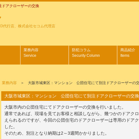
注ドアクローザーの交換
ク
SD代行店、株式会社セコム代理店
業務内容
防犯コラム
商品紹介
Service
Security Column
Items
＞
業務内容
＞ 大阪市城東区：マンション 公団住宅にて別注ドアクローザーの
大阪市城東区：マンション 公団住宅にて別注ドアクローザーの交換
大阪市内の公団住宅にてドアクローザーの交換を行いました。
通常であれば、現場を見てお客様と相談しながら、幾つかのドアク
えられるのですが、今回の公団住宅のドアクローザーは専用のドア
した。
そのため、別注となり納期は2～3週間かかりました。