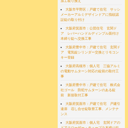
加工取り換え
大阪市平野区：戸建て住宅 サッシ
メーカーアルミデザインドアに指紋認
証錠の取り付け
大阪府箕面市：公団住宅 玄関ド
ア レバーハンドルディンプル面付け
本締り錠へ交換工事
大阪府豊中市：戸建て住宅 玄関ド
ア 電気錠シリンダー交換とリモコン
キー登録
大阪府高槻市：個人宅 三協アルミ
の電動サムターン対応の錠前の取付工
事
大阪府豊中市：戸建て住宅 株式会
社ゴール 防犯サムターンのある錠
前 新規取付工事
大阪府箕面市：戸建て住宅 戸建引
違扉 召し合せ錠取替工事、メンテナ
ンス
大阪府箕面市：個人宅 玄関ドアの
ドアクローザー・チューブラ本締り錠