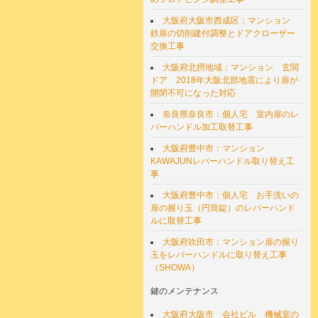
大阪府大阪市西成区：マンション
鉄扉の切削建付調整とドアクローザー
交換工事
大阪府北摂地域：マンション 玄関
ドア 2018年大阪北部地震により扉が
開閉不可になった対応
奈良県奈良市：個人宅 室内扉のレ
バーハンドル加工取替工事
大阪府豊中市：マンション
KAWAJUNレバーハンドル取り替え工
事
大阪府豊中市：個人宅 お手洗いの
扉の握り玉（円筒錠）のレバーハンド
ルに取替工事
大阪府吹田市：マンション扉の握り
玉をレバーハンドルに取り替え工事
（SHOWA）
鍵のメンテナンス
大阪府大阪市 会社ビル 機械室の