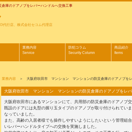
災倉庫のドアノブをレバーハンドルへ交換工事
ク
SD代行店、株式会社セコム代理店
業務内容
防犯コラム
商品紹介
Service
Security Column
Items
＞
業務内容
＞ 大阪府吹田市 マンション マンションの防災倉庫のドアノブをレ
大阪府吹田市 マンション マンションの防災倉庫のドアノブをレバ
大阪府吹田市にあるマンションにて、共用部の防災倉庫のドアノブ交
既設のドアには丸型の握り玉タイプのドアノブが取り付けられてい
なっていました。
また、高齢の入居者様でも操作しやすいようにしたいという管理組
いレバーハンドルタイプへの交換を実施しました。