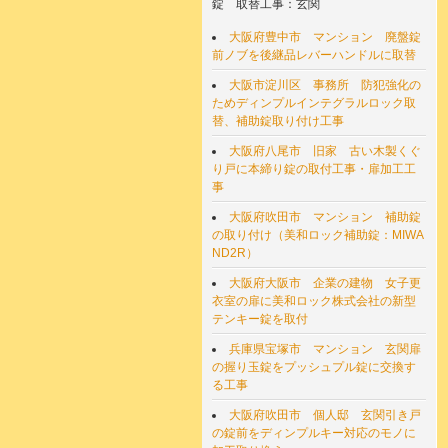
錠 取替工事：玄関
大阪府豊中市 マンション 廃盤錠
前ノブを後継品レバーハンドルに取替
大阪市淀川区 事務所 防犯強化の
ためディンプルインテグラルロック取
替、補助錠取り付け工事
大阪府八尾市 旧家 古い木製くぐ
り戸に本締り錠の取付工事・扉加工工
事
大阪府吹田市 マンション 補助錠
の取り付け（美和ロック補助錠：MIWA
ND2R）
大阪府大阪市 企業の建物 女子更
衣室の扉に美和ロック株式会社の新型
テンキー錠を取付
兵庫県宝塚市 マンション 玄関扉
の握り玉錠をプッシュプル錠に交換す
る工事
大阪府吹田市 個人邸 玄関引き戸
の錠前をディンプルキー対応のモノに