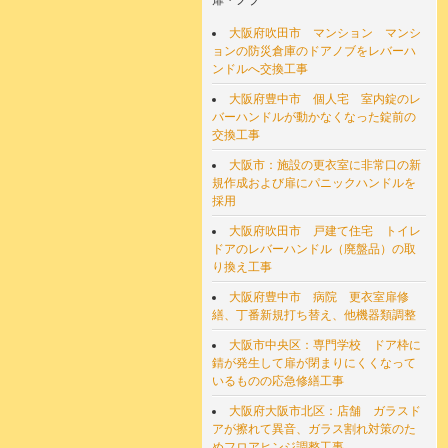
扉・ノブ
大阪府吹田市 マンション マンシ
ョンの防災倉庫のドアノブをレバーハ
ンドルへ交換工事
大阪府豊中市 個人宅 室内錠のレ
バーハンドルが動かなくなった錠前の
交換工事
大阪市：施設の更衣室に非常口の新
規作成および扉にパニックハンドルを
採用
大阪府吹田市 戸建て住宅 トイレ
ドアのレバーハンドル（廃盤品）の取
り換え工事
大阪府豊中市 病院 更衣室扉修
繕、丁番新規打ち替え、他機器類調整
大阪市中央区：専門学校 ドア枠に
錆が発生して扉が閉まりにくくなって
いるものの応急修繕工事
大阪府大阪市北区：店舗 ガラスド
アが擦れて異音、ガラス割れ対策のた
めフロアヒンジ調整工事