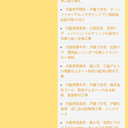
加工取り換え
大阪市平野区：戸建て住宅 サッシ
メーカーアルミデザインドアに指紋認
証錠の取り付け
大阪府箕面市：公団住宅 玄関ド
ア レバーハンドルディンプル面付け
本締り錠へ交換工事
大阪府豊中市：戸建て住宅 玄関ド
ア 電気錠シリンダー交換とリモコン
キー登録
大阪府高槻市：個人宅 三協アルミ
の電動サムターン対応の錠前の取付工
事
大阪府豊中市：戸建て住宅 株式会
社ゴール 防犯サムターンのある錠
前 新規取付工事
大阪府箕面市：戸建て住宅 戸建引
違扉 召し合せ錠取替工事、メンテナ
ンス
大阪府箕面市：個人宅 玄関ドアの
ドアクローザー・チューブラ本締り錠