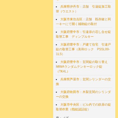
兵庫県伊丹市：店舗 引違錠加工取
替（ウエスト）
大阪市東住吉区：店舗 既存鍵と同
一キーにて開く補助錠の取付
大阪府豊中市：引違扉の召し合せ錠
取替工事 ディンプルキー
大阪府豊中市：戸建て住宅 引違戸
錠の取替工事（美和ロック PSSL09-
1LS）
大阪府豊中市：玄関錠の取り替え
MIWAランダムテンキーロック錠
（TK4L）
兵庫県芦屋市：玄関シリンダーの交
換
大阪府吹田市：木製玄関のシリンダ
ーの交換
大阪市中央区：ビル内での鉄扉の錠
取替作業（指紋認証錠）