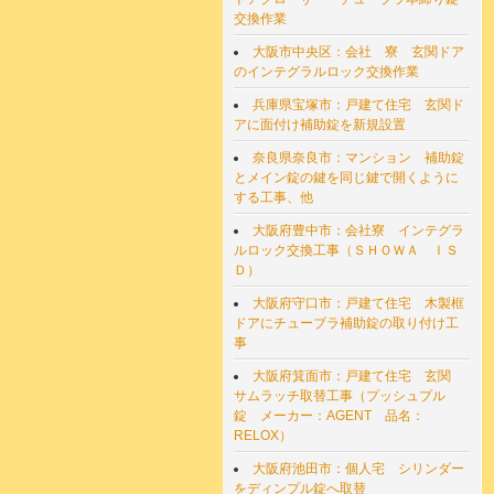
交換作業
大阪市中央区：会社 寮 玄関ドア
のインテグラルロック交換作業
兵庫県宝塚市：戸建て住宅 玄関ド
アに面付け補助錠を新規設置
奈良県奈良市：マンション 補助錠
とメイン錠の鍵を同じ鍵で開くように
する工事、他
大阪府豊中市：会社寮 インテグラ
ルロック交換工事（ＳＨＯＷＡ ＩＳ
Ｄ）
大阪府守口市：戸建て住宅 木製框
ドアにチューブラ補助錠の取り付け工
事
大阪府箕面市：戸建て住宅 玄関
サムラッチ取替工事（プッシュプル
錠 メーカー：AGENT 品名：
RELOX）
大阪府池田市：個人宅 シリンダー
をディンプル錠へ取替