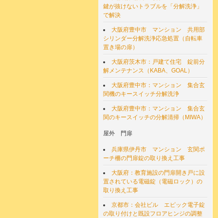
鍵が抜けないトラブルを「分解洗浄」
で解決
大阪府豊中市 マンション 共用部
シリンダー分解洗浄応急処置（自転車
置き場の扉）
大阪府茨木市：戸建て住宅 錠前分
解メンテナンス（KABA、GOAL）
大阪府豊中市：マンション 集合玄
関機のキースイッチ分解洗浄
大阪府豊中市：マンション 集合玄
関のキースイッチの分解清掃（MIWA）
屋外 門扉
兵庫県伊丹市 マンション 玄関ポ
ーチ柵の門扉錠の取り換え工事
大阪府：教育施設の門扉開き戸に設
置されている電磁錠（電磁ロック）の
取り換え工事
京都市：会社ビル エピック電子錠
の取り付けと既設フロアヒンジの調整